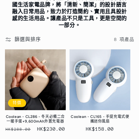
國生活家電品牌，將「清新、簡潔」的設計語言
融入日常用品，致力於打造簡約、實用且具設計
感的生活用品。讓產品不只是工具，更是空間的
一部分。
篩選與排序
8 項產品
特價
Coolean - CL286 - 冬天必備二合
Coolean - CL165 - 手提充電式便
一暖手蛋+9,600mAh外置充電器
攜迷你風扇
定
售
HK$230.00
定
HK$158.00
HK$288.00
價
價
價