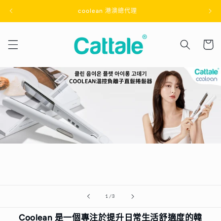
跳至內
coolean 港澳總代理
容
購
物
車
/
1
/
3
Coolean 是一個專注於提升日常生活舒適度的韓