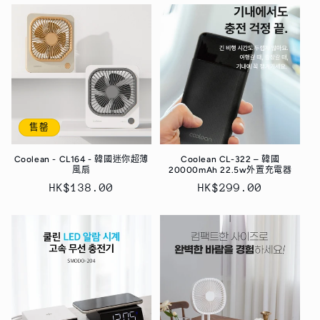
售罄
Coolean - CL164 - 韓國迷你超薄
Coolean CL-322 – 韓國
風扇
20000mAh 22.5w外置充電器
定
HK$138.00
定
HK$299.00
價
價