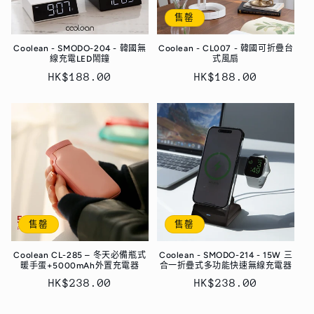
售罄
Coolean - SMODO-204 - 韓國無
Coolean - CL007 - 韓國可折疊台
線充電LED鬧鐘
式風扇
定
HK$188.00
定
HK$188.00
價
價
售罄
售罄
Coolean CL-285 – 冬天必備瓶式
Coolean - SMODO-214 - 15W 三
暖手蛋+5000mAh外置充電器
合一折疊式多功能快速無線充電器
定
HK$238.00
定
HK$238.00
價
價