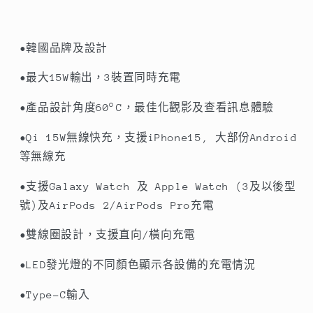
功
功
能
能
快
快
•韓國品牌及設計
速
速
•最大15W輸出，3裝置同時充電
無
無
線
線
•產品設計角度60°C，最佳化觀影及查看訊息體驗
充
充
•Qi 15W無線快充，支援iPhone15, 大部份Android
電
電
等無線充
器
器
數
數
•支援Galaxy Watch 及 Apple Watch (3及以後型
量
量
號)及AirPods 2/AirPods Pro充電
減
增
•雙線圈設計，支援直向/橫向充電
少
加
•LED發光燈的不同顏色顯示各設備的充電情況
•Type-C輸入