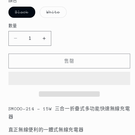
顏色
子
子
Black
White
類
類
已
已
售
售
數量
罄
罄
或
或
無
無
Coolean
Coolean
法
法
供
供
-
-
貨
貨
SMODO-
SMODO-
214
214
售罄
-
-
15W
15W
三
三
合
合
一
一
折
折
SMODO-214 - 15W 三合一折疊式多功能快速無線充電
疊
疊
器
式
式
直正無線便利的一體式無線充電器
多
多