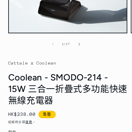
在
互
/
1
/
17
動
視
窗
Cattale x Coolean
中
開
Coolean - SMODO-214 -
啟
多
15W 三合一折疊式多功能快速
媒
體
檔
無線充電器
案
1
定
HK$238.00
售罄
價
結帳時計算
運費
。