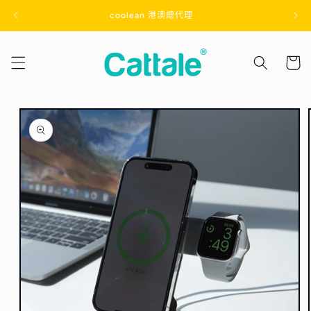
跳至內
coolean 港澳總代理
容
購
物
車
略過產
品資訊